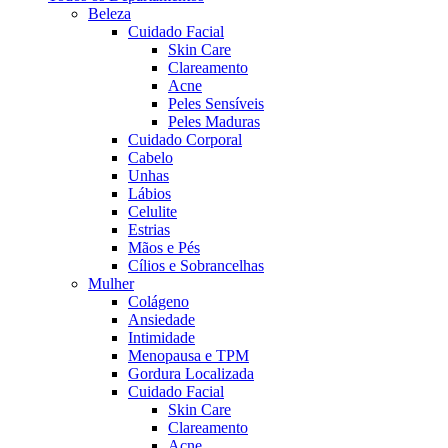
Beleza
Cuidado Facial
Skin Care
Clareamento
Acne
Peles Sensíveis
Peles Maduras
Cuidado Corporal
Cabelo
Unhas
Lábios
Celulite
Estrias
Mãos e Pés
Cílios e Sobrancelhas
Mulher
Colágeno
Ansiedade
Intimidade
Menopausa e TPM
Gordura Localizada
Cuidado Facial
Skin Care
Clareamento
Acne