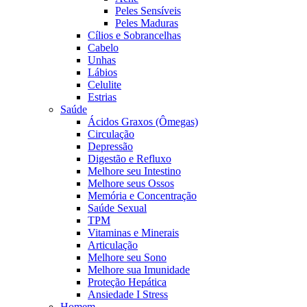
Peles Sensíveis
Peles Maduras
Cílios e Sobrancelhas
Cabelo
Unhas
Lábios
Celulite
Estrias
Saúde
Ácidos Graxos (Ômegas)
Circulação
Depressão
Digestão e Refluxo
Melhore seu Intestino
Melhore seus Ossos
Memória e Concentração
Saúde Sexual
TPM
Vitaminas e Minerais
Articulação
Melhore seu Sono
Melhore sua Imunidade
Proteção Hepática
Ansiedade I Stress
Homem