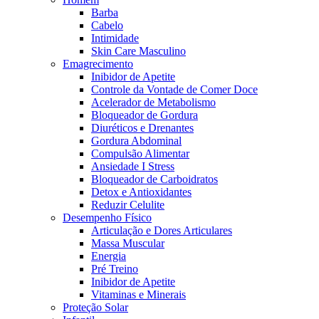
Barba
Cabelo
Intimidade
Skin Care Masculino
Emagrecimento
Inibidor de Apetite
Controle da Vontade de Comer Doce
Acelerador de Metabolismo
Bloqueador de Gordura
Diuréticos e Drenantes
Gordura Abdominal
Compulsão Alimentar
Ansiedade I Stress
Bloqueador de Carboidratos
Detox e Antioxidantes
Reduzir Celulite
Desempenho Físico
Articulação e Dores Articulares
Massa Muscular
Energia
Pré Treino
Inibidor de Apetite
Vitaminas e Minerais
Proteção Solar