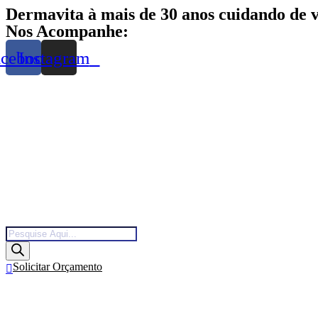
Skip
Dermavita à mais de 30 anos cuidando de 
to
Nos Acompanhe:
content
acebook
Instagram
Products
search
Solicitar Orçamento