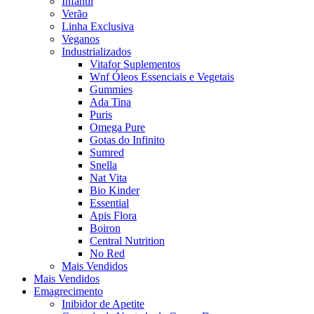
Infantil
Verão
Linha Exclusiva
Veganos
Industrializados
Vitafor Suplementos
Wnf Óleos Essenciais e Vegetais
Gummies
Ada Tina
Puris
Omega Pure
Gotas do Infinito
Sumred
Snella
Nat Vita
Bio Kinder
Essential
Apis Flora
Boiron
Central Nutrition
No Red
Mais Vendidos
Mais Vendidos
Emagrecimento
Inibidor de Apetite