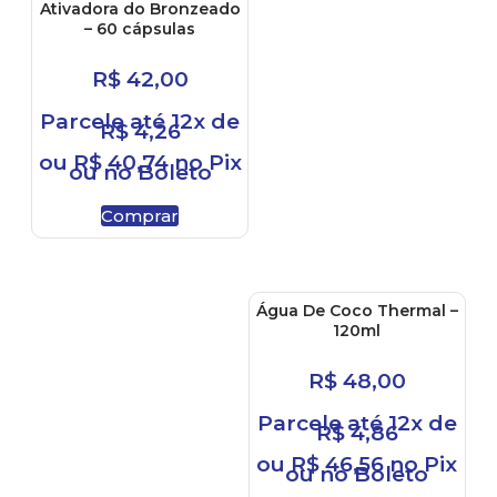
Ativadora do Bronzeado
– 60 cápsulas
R$
42,00
Parcele até 12x de
R$
4,26
ou
R$
40,74
no Pix
ou no Boleto
Comprar
Água De Coco Thermal –
120ml
R$
48,00
Parcele até 12x de
R$
4,86
ou
R$
46,56
no Pix
ou no Boleto