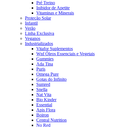
Pré Treino
Inibidor de Apetite
Vitaminas e Minerais
Proteção Solar
Infantil
Verão
Linha Exclusiva
Veganos
Industrializados
Vitafor Suplementos
Wnf Óleos Essenciais e Vegetais
Gummies
Ada Tina
Puris
Omega Pure
Gotas do Infinito
Sumred
Snella
Nat Vita
Bio Kinder
Essential
Apis Flora
Boiron
Central Nutrition
No Red