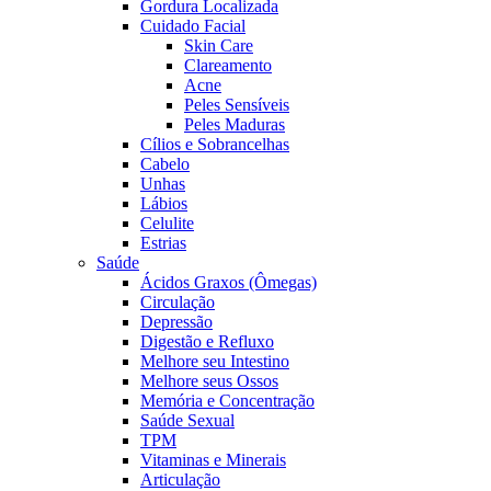
Gordura Localizada
Cuidado Facial
Skin Care
Clareamento
Acne
Peles Sensíveis
Peles Maduras
Cílios e Sobrancelhas
Cabelo
Unhas
Lábios
Celulite
Estrias
Saúde
Ácidos Graxos (Ômegas)
Circulação
Depressão
Digestão e Refluxo
Melhore seu Intestino
Melhore seus Ossos
Memória e Concentração
Saúde Sexual
TPM
Vitaminas e Minerais
Articulação