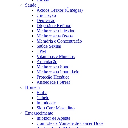
Saúde
Ácidos Graxos (Ômegas)
Circulação
Depressão
Digestão e Refluxo
Melhore seu Intestino
Melhore seus Ossos
Memória e Concentração
Saúde Sexual
TPM
Vitaminas e Minerais
Articulação
Melhore seu Sono
Melhore sua Imunidade
Proteção Hepática
Ansiedade I Stress
Homem
Barba
Cabelo
Intimidade
Skin Care Masculino
Emagrecimento
Inibidor de Apetite
Controle da Vontade de Comer Doce