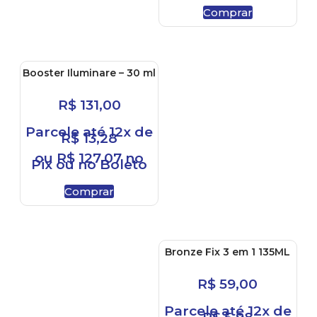
Comprar
Booster Iluminare – 30 ml
R$
131,00
Parcele até 12x de
R$
13,28
ou
R$
127,07
no
Pix ou no Boleto
Comprar
Bronze Fix 3 em 1 135ML
R$
59,00
Parcele até 12x de