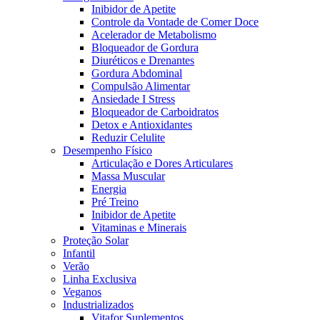
Inibidor de Apetite
Controle da Vontade de Comer Doce
Acelerador de Metabolismo
Bloqueador de Gordura
Diuréticos e Drenantes
Gordura Abdominal
Compulsão Alimentar
Ansiedade I Stress
Bloqueador de Carboidratos
Detox e Antioxidantes
Reduzir Celulite
Desempenho Físico
Articulação e Dores Articulares
Massa Muscular
Energia
Pré Treino
Inibidor de Apetite
Vitaminas e Minerais
Proteção Solar
Infantil
Verão
Linha Exclusiva
Veganos
Industrializados
Vitafor Suplementos