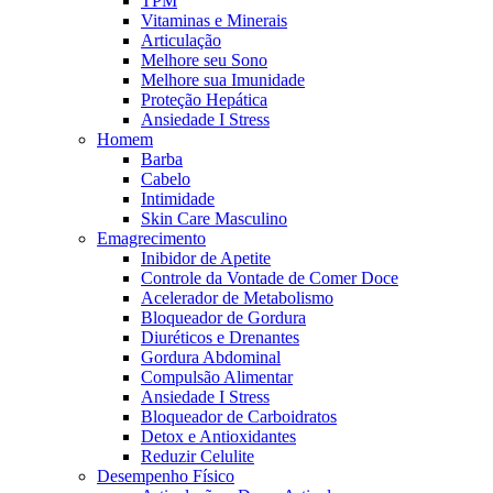
TPM
Vitaminas e Minerais
Articulação
Melhore seu Sono
Melhore sua Imunidade
Proteção Hepática
Ansiedade I Stress
Homem
Barba
Cabelo
Intimidade
Skin Care Masculino
Emagrecimento
Inibidor de Apetite
Controle da Vontade de Comer Doce
Acelerador de Metabolismo
Bloqueador de Gordura
Diuréticos e Drenantes
Gordura Abdominal
Compulsão Alimentar
Ansiedade I Stress
Bloqueador de Carboidratos
Detox e Antioxidantes
Reduzir Celulite
Desempenho Físico