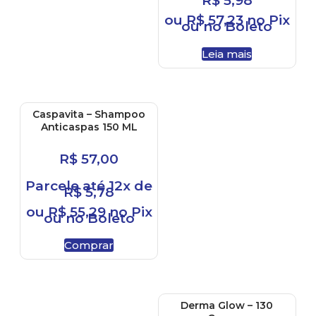
R$
5,98
ou
R$
57,23
no Pix
ou no Boleto
Leia mais
Caspavita – Shampoo
Anticaspas 150 ML
R$
57,00
Parcele até 12x de
R$
5,78
ou
R$
55,29
no Pix
ou no Boleto
Comprar
Derma Glow – 130