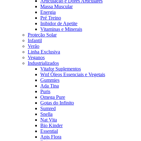
Articulação e Dores Articulares
Massa Muscular
Energia
Pré Treino
Inibidor de Apetite
Vitaminas e Minerais
Proteção Solar
Infantil
Verão
Linha Exclusiva
Veganos
Industrializados
Vitafor Suplementos
Wnf Óleos Essenciais e Vegetais
Gummies
Ada Tina
Puris
Omega Pure
Gotas do Infinito
Sumred
Snella
Nat Vita
Bio Kinder
Essential
Apis Flora