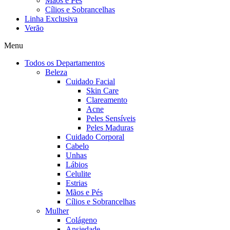
Mãos e Pés
Cílios e Sobrancelhas
Linha Exclusiva
Verão
Menu
Todos os Departamentos
Beleza
Cuidado Facial
Skin Care
Clareamento
Acne
Peles Sensíveis
Peles Maduras
Cuidado Corporal
Cabelo
Unhas
Lábios
Celulite
Estrias
Mãos e Pés
Cílios e Sobrancelhas
Mulher
Colágeno
Ansiedade