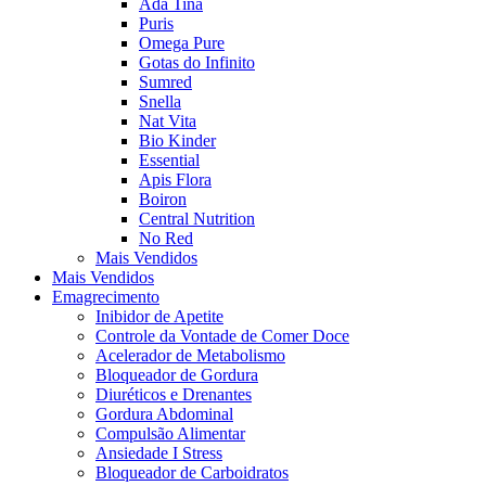
Ada Tina
Puris
Omega Pure
Gotas do Infinito
Sumred
Snella
Nat Vita
Bio Kinder
Essential
Apis Flora
Boiron
Central Nutrition
No Red
Mais Vendidos
Mais Vendidos
Emagrecimento
Inibidor de Apetite
Controle da Vontade de Comer Doce
Acelerador de Metabolismo
Bloqueador de Gordura
Diuréticos e Drenantes
Gordura Abdominal
Compulsão Alimentar
Ansiedade I Stress
Bloqueador de Carboidratos