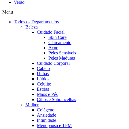
Verão
Menu
Todos os Departamentos
Beleza
Cuidado Facial
Skin Care
Clareamento
Acne
Peles Sensíveis
Peles Maduras
Cuidado Corporal
Cabelo
Unhas
Lábios
Celulite
Estrias
Mãos e Pés
Cílios e Sobrancelhas
Mulher
Colágeno
Ansiedade
Intimidade
Menopausa e TPM