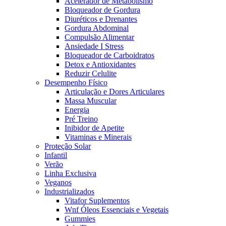
Acelerador de Metabolismo
Bloqueador de Gordura
Diuréticos e Drenantes
Gordura Abdominal
Compulsão Alimentar
Ansiedade I Stress
Bloqueador de Carboidratos
Detox e Antioxidantes
Reduzir Celulite
Desempenho Físico
Articulação e Dores Articulares
Massa Muscular
Energia
Pré Treino
Inibidor de Apetite
Vitaminas e Minerais
Proteção Solar
Infantil
Verão
Linha Exclusiva
Veganos
Industrializados
Vitafor Suplementos
Wnf Óleos Essenciais e Vegetais
Gummies