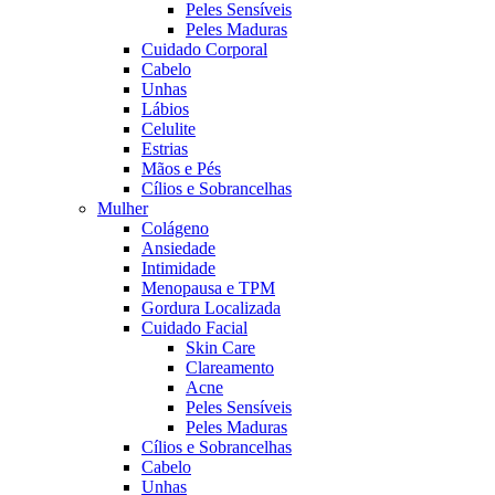
Peles Sensíveis
Peles Maduras
Cuidado Corporal
Cabelo
Unhas
Lábios
Celulite
Estrias
Mãos e Pés
Cílios e Sobrancelhas
Mulher
Colágeno
Ansiedade
Intimidade
Menopausa e TPM
Gordura Localizada
Cuidado Facial
Skin Care
Clareamento
Acne
Peles Sensíveis
Peles Maduras
Cílios e Sobrancelhas
Cabelo
Unhas