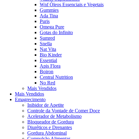
Wnf Óleos Essenciais e Vegetais
Gummies
Ada Tina
Puris
Omega Pure
Gotas do Infinito
Sumred
Snella
Nat Vita
Bio Kinder
Essential
Apis Flora
Boiron
Central Nutrition
No Red
Mais Vendidos
Mais Vendidos
Emagrecimento
Inibidor de Apetite
Controle da Vontade de Comer Doce
Acelerador de Metabolismo
Bloqueador de Gordura
Diuréticos e Drenantes
Gordura Abdominal
Compulsão Alimentar