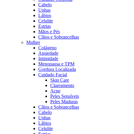
Cabelo
Unhas
Lábios
Celulite
Estrias
Mãos e Pés
Cílios e Sobrancelhas
Mulher
Colágeno
Ansiedade
Intimidade
Menopausa e TPM
Gordura Localizada
Cuidado Facial
Skin Care
Clareamento
Acne
Peles Sensíveis
Peles Maduras
Cílios e Sobrancelhas
Cabelo
Unhas
Lábios
Celulite
Estrias