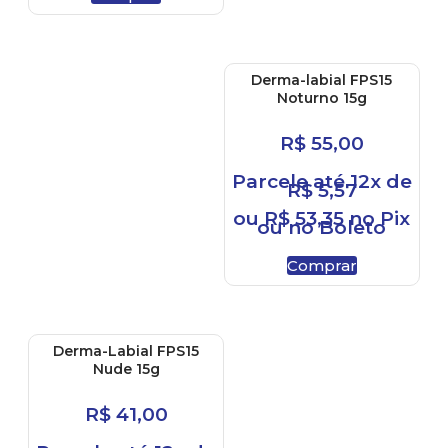
Derma-labial FPS15
Noturno 15g
R$
55,00
Parcele até 12x de
R$
5,57
ou
R$
53,35
no Pix
ou no Boleto
Comprar
Derma-Labial FPS15
Nude 15g
R$
41,00