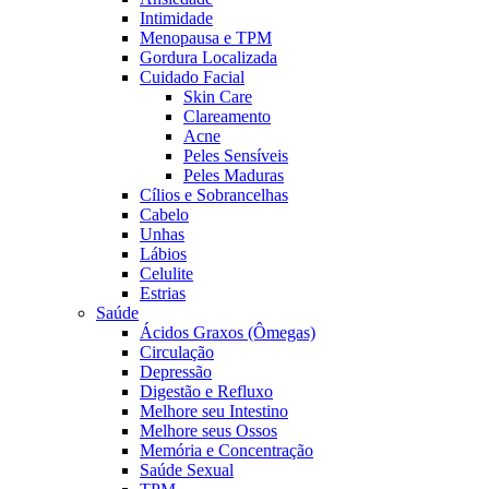
Intimidade
Menopausa e TPM
Gordura Localizada
Cuidado Facial
Skin Care
Clareamento
Acne
Peles Sensíveis
Peles Maduras
Cílios e Sobrancelhas
Cabelo
Unhas
Lábios
Celulite
Estrias
Saúde
Ácidos Graxos (Ômegas)
Circulação
Depressão
Digestão e Refluxo
Melhore seu Intestino
Melhore seus Ossos
Memória e Concentração
Saúde Sexual