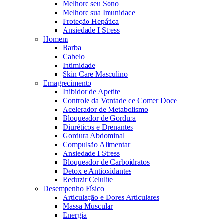
Melhore seu Sono
Melhore sua Imunidade
Proteção Hepática
Ansiedade I Stress
Homem
Barba
Cabelo
Intimidade
Skin Care Masculino
Emagrecimento
Inibidor de Apetite
Controle da Vontade de Comer Doce
Acelerador de Metabolismo
Bloqueador de Gordura
Diuréticos e Drenantes
Gordura Abdominal
Compulsão Alimentar
Ansiedade I Stress
Bloqueador de Carboidratos
Detox e Antioxidantes
Reduzir Celulite
Desempenho Físico
Articulação e Dores Articulares
Massa Muscular
Energia