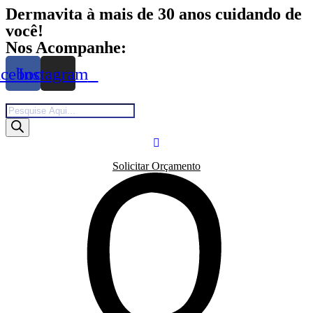
Skip
Dermavita à mais de 30 anos cuidando de
to
você!
content
Nos Acompanhe:
acebook
Instagram
Products
search
Solicitar Orçamento