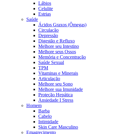
Lábios
Celulite
Estrias
Saúde
Ácidos Graxos (Ômegas)
Circulação
Depressão
Digestão e Refluxo
Melhore seu Intestino
Melhore seus Ossos
Memória e Concentração
Saúde Sexual
TPM
Vitaminas e Minerais
Articulação
Melhore seu Sono
Melhore sua Imunidade
Proteção Hepática
Ansiedade I Stress
Homem
Barba
Cabelo
Intimidade
Skin Care Masculino
Emagrecimento